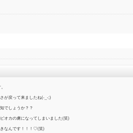
す。
戻って来ましたね(-_-;)
知でしょうか？？
ピオカの虜になってしまいました(笑)
きなんです！！！♡(笑)