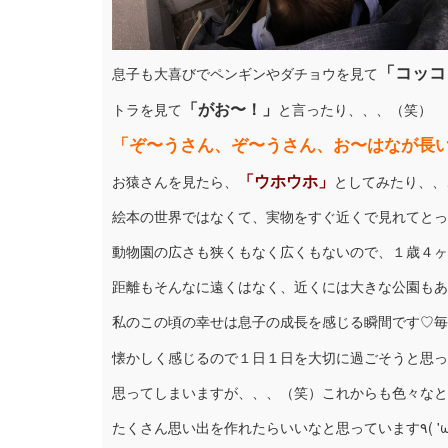
「コッコ
息子も大喜びでペンギンやダチョウを見て
「がお〜！」
トラを見て
と言ったり、、、（笑）
「ぞ〜うさん、ぞ〜うさん、お〜はなが長い
「ウホウホ」
お猿さんを見たら、
としてみたり、、
絵本の世界ではなくて、実物をすぐ近くで見れてとっ
動物園の広さも狭くもなく広くもないので、１歳４ヶ
距離もそんなに遠くはなく、近くには大きな公園もあ
私のこの頃の幸せは息子の成長を感じる瞬間です♡毎
懐かしく感じるので１日１日を大切に過ごそうと思っ
思ってしまいますが、、、（笑）これからも色々なと