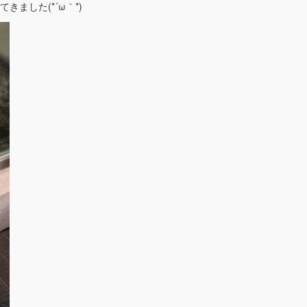
ました(*´ω｀*)