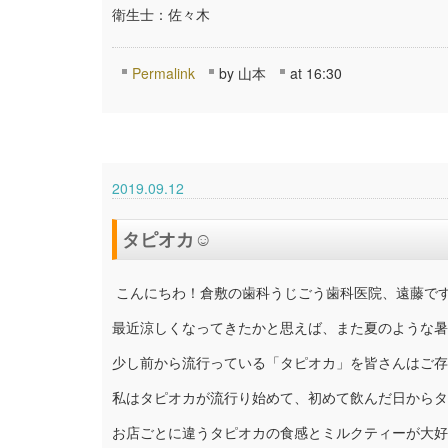
衛生士：佐々木
Permalink
by 山本
at 16:30
2019.09.12
タピオカ☺
こんにちわ！倉敷の歯科うじごう歯科医院、遠藤で
最近涼しくなってきたかと思えば、また夏のような暑さが
少し前から流行っている「タピオカ」を皆さんはご存
私はタピオカが流行り始めて、初めて飲んだ日からタ
お店ごとに違うタピオカの食感とミルクティーが大好