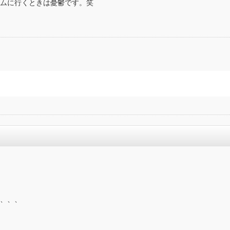
ムに行くときは憂鬱です。笑
、、、