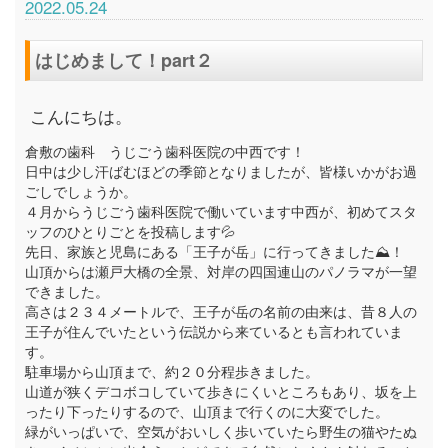
2022.05.24
はじめまして！part２
こんにちは。
倉敷の歯科 うじごう歯科医院の中西です！
日中は少し汗ばむほどの季節となりましたが、皆様いかがお過
ごしでしょうか。
４月からうじごう歯科医院で働いています中西が、初めてスタ
ッフのひとりごとを投稿します💦
先日、家族と児島にある「王子が岳」に行ってきました⛰！
山頂からは瀬戸大橋の全景、対岸の四国連山のパノラマが一望
できました。
高さは２３４メートルで、王子が岳の名前の由来は、昔８人の
王子が住んでいたという伝説から来ているとも言われていま
す。
駐車場から山頂まで、約２０分程歩きました。
山道が狭くデコボコしていて歩きにくいところもあり、坂を上
ったり下ったりするので、山頂まで行くのに大変でした。
緑がいっぱいで、空気がおいしく歩いていたら野生の猫やたぬ