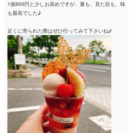
1
個
900
円と少しお高めですが、量も、見た目も、味
も最高でした
♪
近くに寄られた際はぜひ行ってみて下さいね
♪