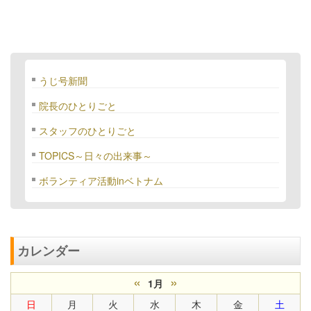
うじ号新聞
院長のひとりごと
スタッフのひとりごと
TOPICS～日々の出来事～
ボランティア活動inベトナム
カレンダー
«
»
1月
日
月
火
水
木
金
土