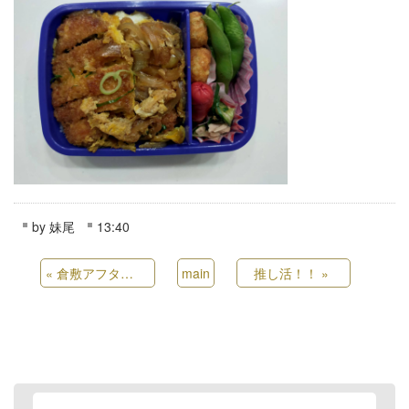
by
妹尾
13:40
«
倉敷アフタヌーンティー♡
main
推し活！！
»