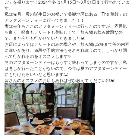
ご」を盛ります！2024年冬は1月15日〜3月31日まで行われていま
す。
私は先月、母の誕生日のお祝いで美観地区にある「The 華紋」の
アフタヌーンティーに行ってきました！！
実は去年もここのアフタヌーンティーに行ったのですが、雰囲気
も良く、軽食もデザートも美味しくて、飲み物も飲み放題なの
で、また今年も行かせていただきました💓
お店によってはデザートのみの場合や、飲み物は2杯まで等の内容
に違いがあり、値段や予約方法もそれぞれ違うので、しっかり調
べて行かれるのをオススメします✨
冬のアフタヌーンティーはもうすぐ終わってしまうのですが、私
は冬しか行ったことがないので、今年は夏のアフタヌーンティー
にも行けたらいいなと思います
皆さんのオススメのお店もあればぜひ教えてください😚💓