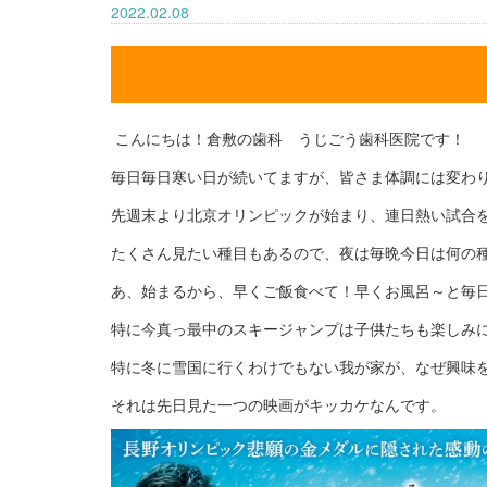
2022.02.08
こんにちは！倉敷の歯科 うじごう歯科医院です！
毎日毎日寒い日が続いてますが、皆さま体調には変わ
先週末より北京オリンピックが始まり、連日熱い試合
たくさん見たい種目もあるので、夜は毎晩今日は何の
あ、始まるから、早くご飯食べて！早くお風呂～と毎日
特に今真っ最中のスキージャンプは子供たちも楽しみ
特に冬に雪国に行くわけでもない我が家が、なぜ興味
それは先日見た一つの映画がキッカケなんです。