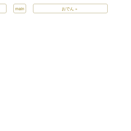
main
おでん
»