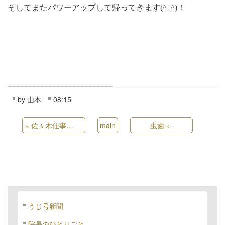
そしてまたパワーアップして帰ってきます
(^_^)！
by
山本
08:15
«
佐々木仕事復帰しました！
main
虫歯
»
うじ号新聞
院長のひとりごと