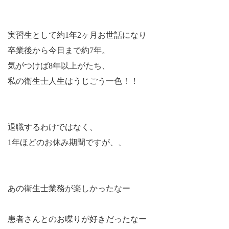
実習生として約
1
年
2
ヶ月お世話になり
卒業後から今日まで約
7
年。
気がつけば
8
年以上がたち、
私の衛生士人生はうじごう一色！！
退職するわけではなく、
1
年ほどのお休み期間ですが、、
あの衛生士業務が楽しかったなー
患者さんとのお喋りが好きだったなー