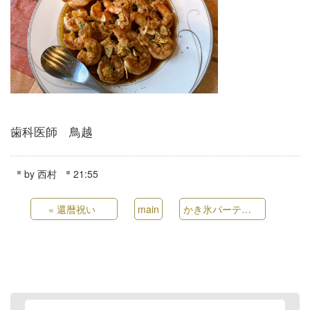
歯科医師 鳥越
by
西村
21:55
«
還暦祝い
main
かき氷パーティー🌟
»