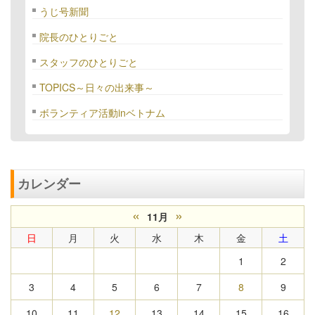
うじ号新聞
院長のひとりごと
スタッフのひとりごと
TOPICS～日々の出来事～
ボランティア活動inベトナム
カレンダー
«
»
11月
日
月
火
水
木
金
土
1
2
3
4
5
6
7
8
9
10
11
12
13
14
15
16