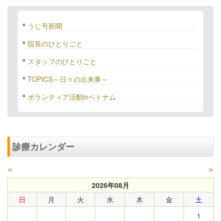
うじ号新聞
院長のひとりごと
スタッフのひとりごと
TOPICS～日々の出来事～
ボランティア活動inベトナム
診療カレンダー
«
»
2026年08月
日
月
火
水
木
金
土
1