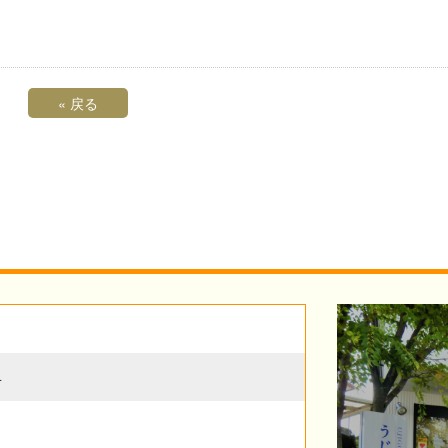
«
戻る
4