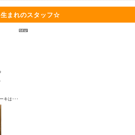
月生まれのスタッフ☆
つ
)
キは･･･