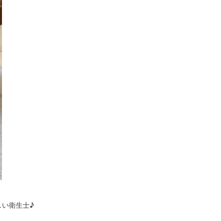
い衛生士♪