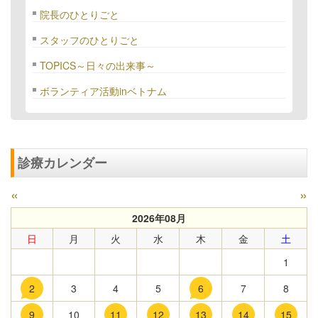
院長のひとりごと
スタッフのひとりごと
TOPICS～日々の出来事～
ボランティア活動inベトナム
診療カレンダー
«
»
2026年08月
日
月
火
水
木
金
土
1
2
3
4
5
6
7
8
9
10
11
12
13
14
15